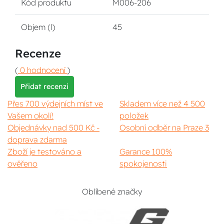
Kód produktu
M006-206
Objem (l)
45
Recenze
(
0 hodnocení
)
Přidat recenzi
Přes 700 výdejních míst ve
Skladem více než 4 500
Vašem okolí!
položek
Objednávky nad 500 Kč -
Osobní odběr na Praze 3
doprava zdarma
Zboží je testováno a
Garance 100%
ověřeno
spokojenosti
Oblíbené značky