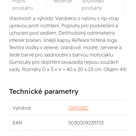
Popis
Recenze
Související
produktu
produkty
Vlastnosti a výhody: Vyrobeno z nylonu s rip-stop
úpravou proti roztržení. Popruhy pro podvlečení a
uchycení pod sedlem. Deštiodolný odnímatelný
interiér brašen. Vnější kapsy Reflexní tištěná loga.
Textilní vložky v zelené, oranžové, modré, červené a
šedé barvě pro sjednocení s barvou motocyklu.
Gumicuky pro dojištění zavazadla nejsou součástí
sady. Rozměry D x Š x V = 40 x 20 x 23 cm. Objem 45l
Technické parametry
Výrobce
OXFORD
EAN
5030009233753