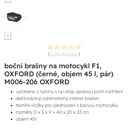
>
(
0 hodnocení
)
boční brašny na motocykl F1,
OXFORD (černé, objem 45 l, pár)
M006-206 OXFORD
vyrobeno z nylonu s rip stop úpravou proti roztržení
deštiodolný odnímatelný interier brašen
textilní vložky pro sjednocení s barvou motocyklu
rozměry D x Š x V = 40 x 20 x 23 cm
objem 45l