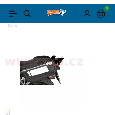
0
Domů
<