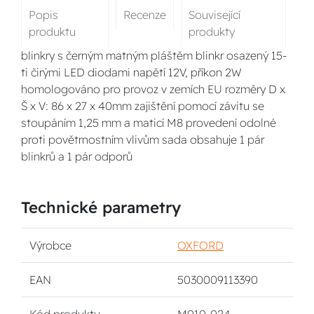
Popis
Recenze
Související
produktu
produkty
blinkry s černým matným pláštěm blinkr osazený 15-
ti čirými LED diodami napětí 12V, příkon 2W
homologováno pro provoz v zemích EU rozměry D x
Š x V: 86 x 27 x 40mm zajištění pomocí závitu se
stoupáním 1,25 mm a maticí M8 provedení odolné
proti povětrnostním vlivům sada obsahuje 1 pár
blinkrů a 1 pár odporů
Technické parametry
Výrobce
OXFORD
EAN
5030009113390