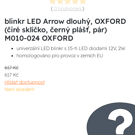
(
0 hodnocení
)
blinkr LED Arrow dlouhý, OXFORD
(čiré sklíčko, černý plášť, pár)
M010-024 OXFORD
univerzální LED blinkr s 15-ti LED diodami 12V, 2W
homologováno pro provoz v zemích EU
617 Kč
617 Kč
Hlídat dostupnost
Není skladem