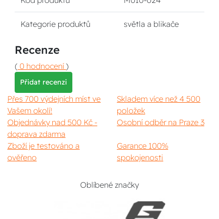
Kód produktu
M010-024
Kategorie produktů
světla a blikače
Recenze
(
0 hodnocení
)
Přidat recenzi
Přes 700 výdejních míst ve
Skladem více než 4 500
Vašem okolí!
položek
Objednávky nad 500 Kč -
Osobní odběr na Praze 3
doprava zdarma
Zboží je testováno a
Garance 100%
ověřeno
spokojenosti
Oblíbené značky