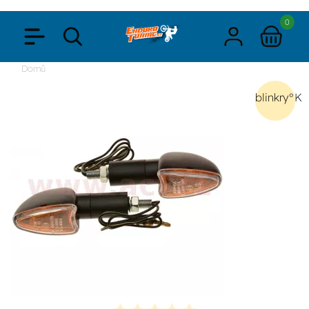
0
Domů
blinkry°K