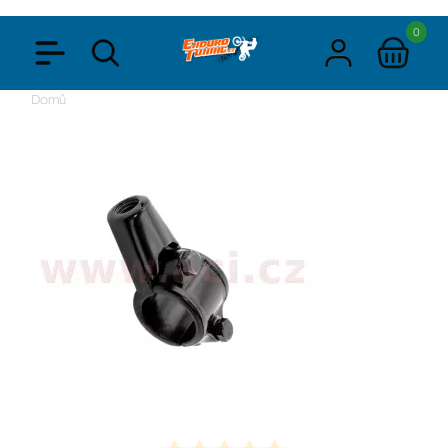
0
Domů