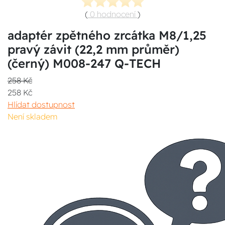
(
0 hodnocení
)
adaptér zpětného zrcátka M8/1,25
pravý závit (22,2 mm průměr)
(černý) M008-247 Q-TECH
258 Kč
258 Kč
Hlídat dostupnost
Není skladem