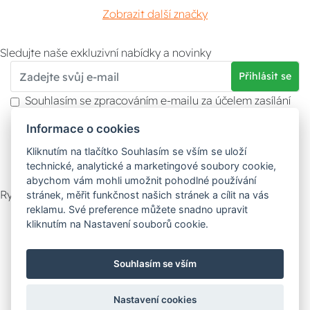
Zobrazit další značky
Sledujte naše exkluzivní nabídky a novinky
Přihlásit se
Souhlasím se zpracováním e-mailu za účelem zasílání
obchodních sdělení.
Informace o cookies
Více informací naleznete v
zásady ochrany osobních
údajů
. Souhlas můžete kdykoliv odvolat.
Kliknutím na tlačítko Souhlasím se vším se uloží
technické, analytické a marketingové soubory cookie,
abychom vám mohli umožnit pohodlné používání
Rychlý kontakt
stránek, měřit funkčnost našich stránek a cílit na vás
reklamu. Své preference můžete snadno upravit
Zákaznický servis
Vyzvednutí zboží
kliknutím na Nastavení souborů cookie.
Poradna
Souhlasím se vším
Možnosti dopravy
Nastavení cookies