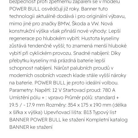
bezpečnost proti zpětnému zapálení se v modelu
POWER BULL osvědčují již roky. Banner tuto
technologii aktuálně dodává i pro originální výbavu,
mimo jiné pro značky BMW, Škoda a VW. Nová
konstrukční výška však přináší nové výhody: Lepší
regenerace po hlubokém vybití: Hustota kyseliny
zůstává tendenčně vyšší; to znamená menší hluboké
vybití při cyklickém provozu. Snadné nabíjení: Díky
přebytku kyseliny má prázdná baterie lepší
schopnost nabíjení. Nárůst palubních proudů v
moderních osobních vozech klade stále vyšší nároky
na baterie. POWER BULL je proto ideální volbou.
Parametry: Napětí: 12 V Startovací proud: 780 A
Umístění pólu + : vpravo Průměr pólů: standard +
19.5 / - 17.9 mm Rozměry: 354 x 175 x 190 mm (délka
x šířka x výška) Upevňovací lišta: B13 Typový list
BANNER POWER BULL ke stažení Kompletní katalog
BANNER ke stažení