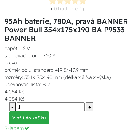
(
0 hodnocení
)
95Ah baterie, 780A, pravá BANNER
Power Bull 354x175x190 BA P9533
BANNER
napětí: 12 V
startovací proud: 760 A
pravá
průměr pólů: standard +19.5/-17.9 mm
rozměry: 354x175x190 mm (délka x šířka x výška)
upevňovací lišta: B13
4 084 Kč
4 084 Kč
-
+
Vložit do košíku
Skladem