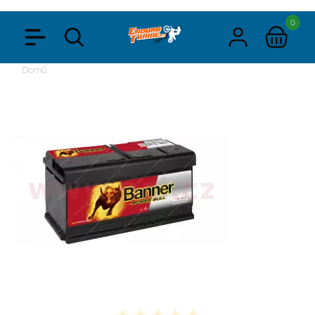
0
Domů