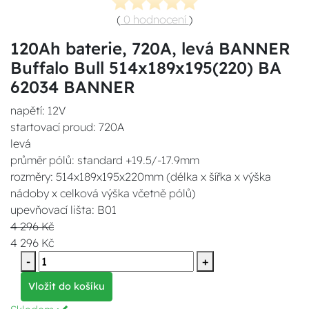
(
0 hodnocení
)
120Ah baterie, 720A, levá BANNER
Buffalo Bull 514x189x195(220) BA
62034 BANNER
napětí: 12V
startovací proud: 720A
levá
průměr pólů: standard +19.5/-17.9mm
rozměry: 514x189x195x220mm (délka x šířka x výška
nádoby x celková výška včetně pólů)
upevňovací lišta: B01
4 296 Kč
4 296 Kč
-
+
Vložit do košíku