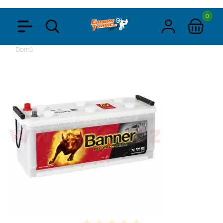
0
Domů