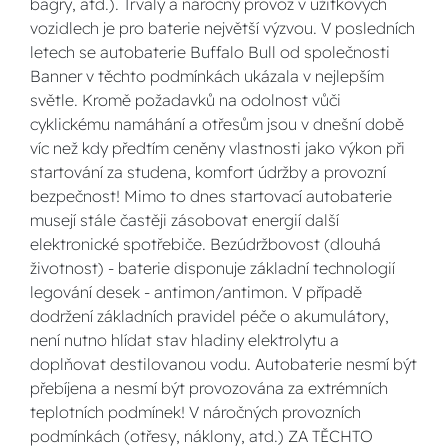
bagry, atd.). Trvalý a náročný provoz v užitkových
vozidlech je pro baterie největší výzvou. V posledních
letech se autobaterie Buffalo Bull od společnosti
Banner v těchto podmínkách ukázala v nejlepším
světle. Kromě požadavků na odolnost vůči
cyklickému namáhání a otřesům jsou v dnešní době
víc než kdy předtím ceněny vlastnosti jako výkon při
startování za studena, komfort údržby a provozní
bezpečnost! Mimo to dnes startovací autobaterie
musejí stále častěji zásobovat energií další
elektronické spotřebiče. Bezúdržbovost (dlouhá
životnost) - baterie disponuje základní technologií
legování desek - antimon/antimon. V případě
dodržení základních pravidel péče o akumulátory,
není nutno hlídat stav hladiny elektrolytu a
doplňovat destilovanou vodu. Autobaterie nesmí být
přebíjena a nesmí být provozována za extrémních
teplotních podmínek! V náročných provozních
podmínkách (otřesy, náklony, atd.) ZA TĚCHTO