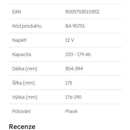
EAN
9005753010352
Kód produktu
BA 95751
Napětí
12 V
Kapacita
100 - 179 Ah
Délka [mm]
304-394
Šířka [mm]
175
Výška [mm]
176-190
Pólování
Pravé
Recenze