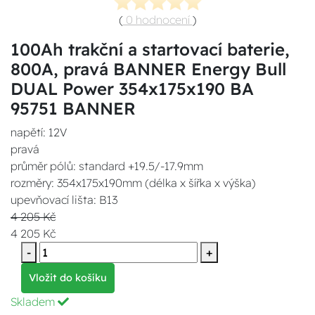
(
0 hodnocení
)
100Ah trakční a startovací baterie,
800A, pravá BANNER Energy Bull
DUAL Power 354x175x190 BA
95751 BANNER
napětí: 12V
pravá
průměr pólů: standard +19.5/-17.9mm
rozměry: 354x175x190mm (délka x šířka x výška)
upevňovací lišta: B13
4 205 Kč
4 205 Kč
-
+
Vložit do košíku
Skladem