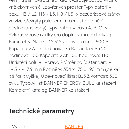
většinu startovacích aplikací Vyžaduje odvod výparů
vně obytných či uzavřených prostor Typy baterií v
boxu H5 / L2, H6 / L3, H8 / L5 -> bezúdržbové (zátky
ve víku překryty polepem - možnost doplnění
destilované vody) Typy baterií v boxu A, B, C ->
nízkoúdržbové (zátky pro doplňování elektrolytu)
Parametry: Napětí: 12 V Startovací proud: 800 A
Kapacita v Ah 5-hodinová: 75 Kapacita v Ah 20-
hodinová: 100 Kapacita v Ah 100-hodinová: 110
Umístění pólu + : vpravo Průměr pólů: standard +
19.5 / - 17.9 mm Rozměry: 354 x 175 x 190 mm (délka
x šířka x výška) Upevňovací lišta: B13 Životnost: 300
cyklů Typový list BANNER ENERGY BULL ke stažení
Kompletní katalog BANNER ke stažení
Technické parametry
Výrobce
BANNER