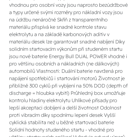
vhodnou pro osobní vozy jsou naprosto bezúdržbové
a typy určené svými rozměry pro nákladní vozy jsou
na údržbu nenáročné Skříň z transparentního
materiálu přispívá ke snadné kontrole stavu
elektrolytu a na základě karbonových aditiv v
materiálu desek lze garantovat snadné nabíjení Díky
solidním startovacím výkonům při studeném startu
jsou nové baterie Energy Bull DUAL POWER vhodné i
pro většinu osobních a nákladních (ne dálkových)
automobilů Vlastnosti: Duální baterie navržená pro
napájení spotřebičů i startování motorů Životnost je
přibližně 300 cyklů při vybíjení na 50% DOD (depth of
discharge = hloubka vybití) Průhledný box umožňuje
kontrolu hladiny elektrolytu Uhlíkové přísady pro
lepší akceptaci dobíjení a delší životnost Odolnost
proti vibracím díky spodnímu lepení desek Vyšší
cyklická stabilita než u běžné startovací baterie
Solidní hodnoty studeného startu - vhodné pro