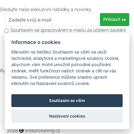
Sledujte naše exkluzivní nabídky a novinky
Přihlásit se
Souhlasím se zpracováním e-mailu za účelem zasílání
obchodních sdělení.
Informace o cookies
Více informací naleznete v
zásady ochrany osobních
údajů
. Souhlas můžete kdykoliv odvolat.
Kliknutím na tlačítko Souhlasím se vším se uloží
technické, analytické a marketingové soubory cookie,
abychom vám mohli umožnit pohodlné používání
Rychlý kontakt
stránek, měřit funkčnost našich stránek a cílit na vás
reklamu. Své preference můžete snadno upravit
Zákaznický servis
Vyzvednutí zboží
kliknutím na Nastavení souborů cookie.
Poradna
Souhlasím se vším
Možnosti dopravy
Nastavení cookies
Bezpečná a rychlá platba
2026
EnduroTuning.cz