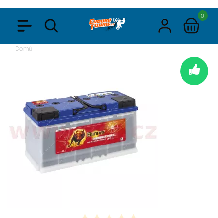
0
Domů