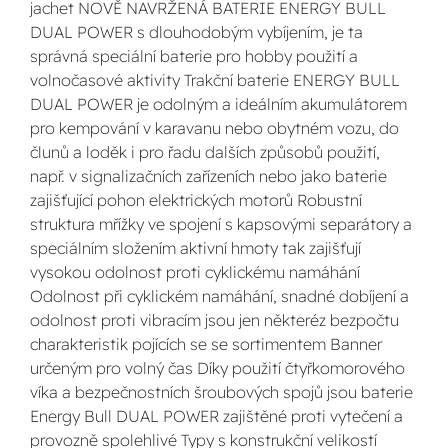
jachet NOVĚ NAVRŽENÁ BATERIE ENERGY BULL
DUAL POWER s dlouhodobým vybíjením, je ta
správná speciální baterie pro hobby použití a
volnočasové aktivity Trakční baterie ENERGY BULL
DUAL POWER je odolným a ideálním akumulátorem
pro kempování v karavanu nebo obytném vozu, do
člunů a loděk i pro řadu dalších způsobů použití,
např. v signalizačních zařízeních nebo jako baterie
zajišťující pohon elektrických motorů Robustní
struktura mřížky ve spojení s kapsovými separátory a
speciálním složením aktivní hmoty tak zajišťují
vysokou odolnost proti cyklickému namáhání
Odolnost při cyklickém namáhání, snadné dobíjení a
odolnost proti vibracím jsou jen některéz bezpočtu
charakteristik pojících se se sortimentem Banner
určeným pro volný čas Díky použití čtyřkomorového
víka a bezpečnostních šroubových spojů jsou baterie
Energy Bull DUAL POWER zajištěné proti vytečení a
provozně spolehlivé Typy s konstrukční velikostí